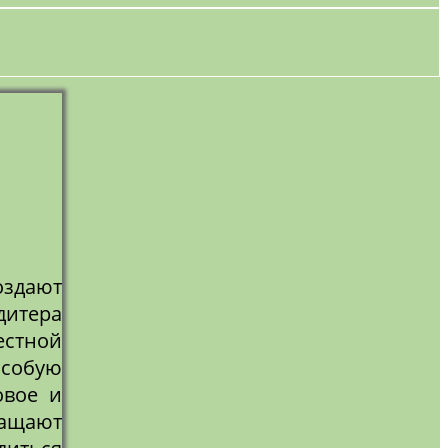
оздают
дитера
естной
особую
овое и
гащают